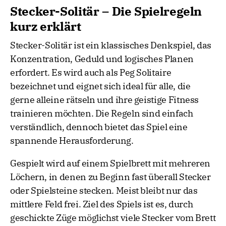
geeignet. Die Grundregel ist schnell verstanden,
Stecker-Solitär – Die Spielregeln
dennoch bietet das Spiel viele taktische
kurz erklärt
Möglichkeiten. Mit jeder Partie verbessern Sie
Ihr Verständnis für Muster und Lösungswege.
Stecker-Solitär ist ein klassisches Denkspiel, das
Konzentration, Geduld und logisches Planen
erfordert. Es wird auch als Peg Solitaire
bezeichnet und eignet sich ideal für alle, die
gerne alleine rätseln und ihre geistige Fitness
trainieren möchten. Die Regeln sind einfach
verständlich, dennoch bietet das Spiel eine
spannende Herausforderung.
Gespielt wird auf einem Spielbrett mit mehreren
Löchern, in denen zu Beginn fast überall Stecker
oder Spielsteine stecken. Meist bleibt nur das
mittlere Feld frei. Ziel des Spiels ist es, durch
geschickte Züge möglichst viele Stecker vom Brett