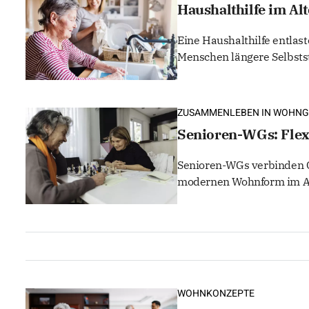
Haushalthilfe im Alt
Eine Haushalthilfe entlast
Menschen längere Selbstst
ZUSAMMENLEBEN IN WOHNG
Senioren-WGs: Flex
Senioren-WGs verbinden G
modernen Wohnform im Al
WOHNKONZEPTE