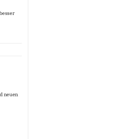
besser
nd neuen