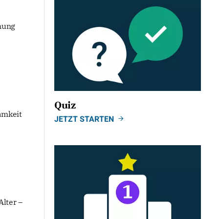
anung
Quiz
amkeit
JETZT STARTEN
lter –