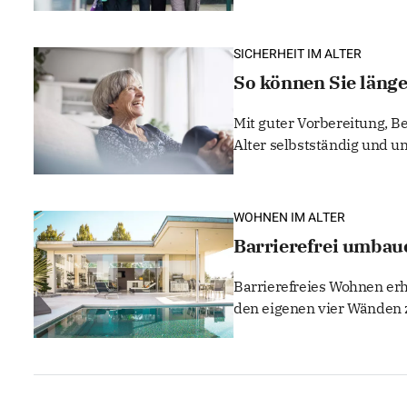
SICHERHEIT IM ALTER
So können Sie länge
Mit guter Vorbereitung, 
Alter selbstständig und u
WOHNEN IM ALTER
Barrierefrei umbaue
Barrierefreies Wohnen erhö
den eigenen vier Wänden 