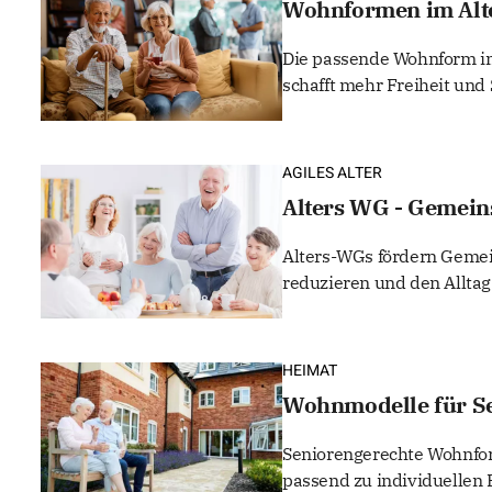
Wohnformen im Alte
Die passende Wohnform im 
schafft mehr Freiheit und 
AGILES ALTER
Alters WG - Gemein
Alters-WGs fördern Geme
reduzieren und den Alltag
HEIMAT
Wohnmodelle für Se
Seniorengerechte Wohnfor
passend zu individuellen 