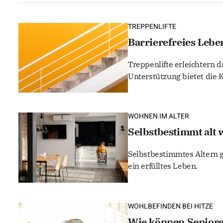
TREPPENLIFTE
Barrierefreies Lebe
Treppenlifte erleichtern d
Unterstützung bietet die
WOHNEN IM ALTER
Selbstbestimmt alt 
Selbstbestimmtes Altern g
ein erfülltes Leben.
WOHLBEFINDEN BEI HITZE
Wie können Seniore