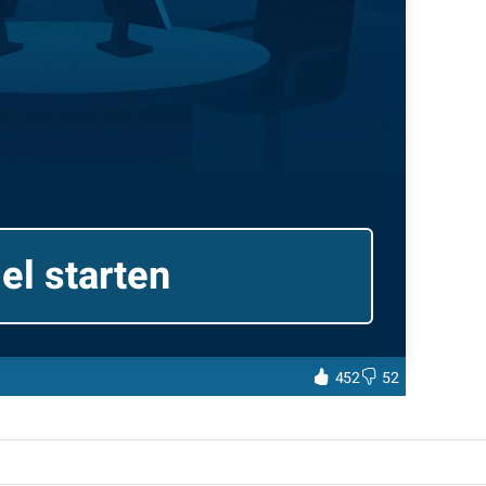
el starten
452
52