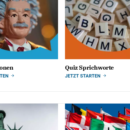
sonen
Quiz Sprichworte
RTEN
JETZT STARTEN