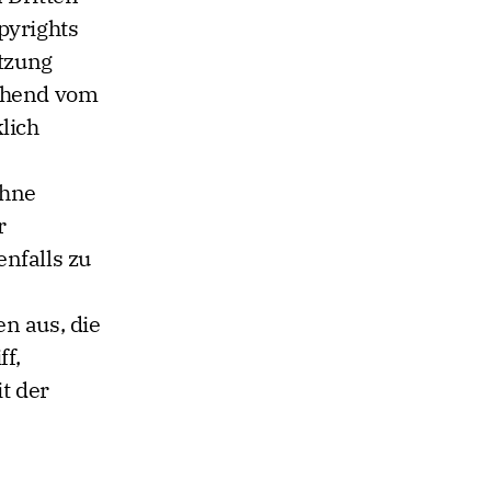
pyrights
etzung
gehend vom
lich
ohne
r
nfalls zu
n aus, die
ff,
t der