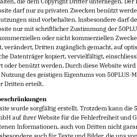
alten, die dem Copyright Dritter unterliegen. Der 
site darf nur zu privaten Zwecken benützt werde
tzungen sind vorbehalten. Insbesondere darf de
bsite nur mit schriftlicher Zustimmung der 50PL
ommerziellen oder nicht kommerziellen Zweck
t, verändert, Dritten zugänglich gemacht, auf opt
he Datenträger kopiert, vervielfältigt, einschliess
t oder benützt werden. Durch diese Website wird
r Nutzung des geistigen Eigentums von 50PLUS-
Dritten erteilt.
beschränkungen
ite wurde sorgfältig erstellt. Trotzdem kann die
H auf ihrer Website für die Fehlerfreiheit und 
tenen Informationen, auch von Dritten nicht gara
insbesondere auch für Texte und Bilder, die uns vo