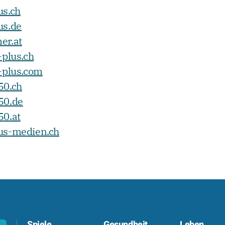
s.ch
us.de
er.at
-plus.ch
-plus.com
50.ch
50.de
0.at
us-medien.ch
Spiele
Gesundheit
Leben