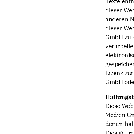
Texte enth
dieser Web
anderen Nu
dieser We
GmbH zu k
verarbeite
elektronisc
gespeicher
Lizenz zu
GmbH oder 
Haftungs
Diese Webs
Medien Gmb
der enthal
Dies gilt 