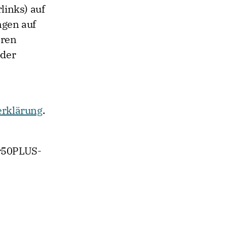
inks) auf
ngen auf
eren
oder
erklärung
.
er50PLUS-