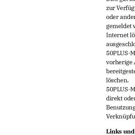
zur Verfü
oder ander
gemeldet 
Internet l
ausgeschl
50PLUS-Me
vorherige
bereitges
löschen.
50PLUS-Me
direkt ode
Benutzung,
Verknüpfu
Links und