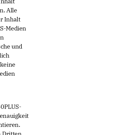
Inhalt
n. Alle
r Inhalt
US-Medien
en
ische und
lich
 keine
Medien
 50PLUS-
Genauigkeit
ntieren.
n Dritten