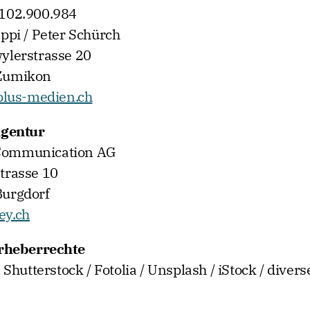
102.900.984
ppi / Peter Schürch
ylerstrasse 20
Zumikon
plus-medien.ch
Agentur
ommunication AG
trasse 10
urgdorf
ey.ch
Urheberrechte
 Shutterstock / Fotolia / Unsplash / iStock / diver