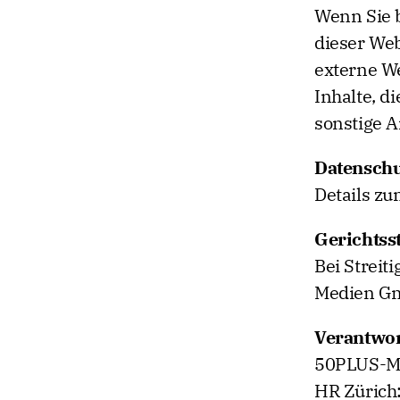
Wenn Sie 
dieser Web
externe W
Inhalte, d
sonstige 
Datenschu
Details zu
Gerichtss
Bei Streit
Medien Gmb
Verantwor
50PLUS-M
HR Zürich