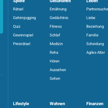
Spiele
Gesundheit
Leben
Rätsel
Ernährung
Partnersuch
Gehirnjogging
Gedächtnis
Liebe
Quiz
Fitness
Beziehung
Gewinnspiel
Schlaf
Familie
Preisrätsel
Medizin
Scheidung
Reha
Agiles Alter
Hören
Aussehen
Sehen
Lifestyle
Wohnen
Finanzen