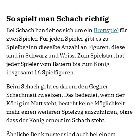
So spielt man Schach richtig
Bei Schach handelt es sich um ein
Brettspiel
für
zwei Spieler. Für jeden Spieler gibt es zu
Spielbeginn dieselbe Anzahl an Figuren, diese
sind in Schwarz und Weiss. Zum Spielstart hat
jeder Spieler vom Bauern bis zum König
insgesamt 16 Spielfiguren.
Beim Schach geht es darum den Gegner
Schachmatt zu setzen. Das bedeutet, wenn der
König im Matt steht, besteht keine Möglichkeit
mehr einen weiteren Spielzug auszuführen, ohne
dass der König erneut im Schach steht.
Ähnliche Denkmuster sind auch bei einem