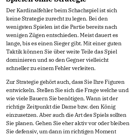
Der Kardinalfehler beim Schachspiel ist sich
keine Strategie zurecht zu legen. Bei den
wenigsten Spielen ist die Partie bereits nach
wenigen Zügen entschieden. Meist dauert es
lange, bis es einen Sieger gibt. Mit einer guten
Taktik können Sie über weite Teile das Spiel
dominieren und so den Gegner vielleicht
schneller zu einem Fehler verleiten.
Zur Strategie gehört auch, dass Sie Ihre Figuren
entwickeln. Stellen Sie sich die Frage welche und
wie viele Bauern Sie benötigen. Wann ist der
richtige Zeitpunkt die Dame bzw. den König
einzusetzen. Aber auch die Art des Spiels sollten
Sie planen. Gehen Sie eher aktiv vor oder bleiben
Sie defensiv, um dann im richtigen Moment