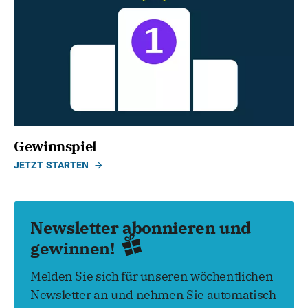
Gewinnspiel
JETZT STARTEN
Newsletter abonnieren und
gewinnen!
Melden Sie sich für unseren wöchentlichen
Newsletter an und nehmen Sie automatisch