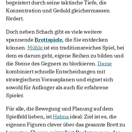
begeistert durch seine taktische Tiefe, die
Konzentration und Geduld gleichermassen
fördert.
Doch neben Schach gibt es viele weitere
spannende
Brettspiele
, die Sie entdecken
können.
Mühle
ist ein traditionsreiches Spiel, bei
dem es darum geht, eigene Reihen zu bilden und
die Steine des Gegners zu blockieren.
Dame
kombiniert schnelle Entscheidungen mit
strategischem Vorausplanen und eignet sich
sowohl für Anfänger als auch für erfahrene
Spieler.
Für alle, die Bewegung und Planung auf dem
Spielfeld lieben, ist
Halma
ideal: Ziel ist es, die
eigenen Figuren clever über das gesamte Brett zu