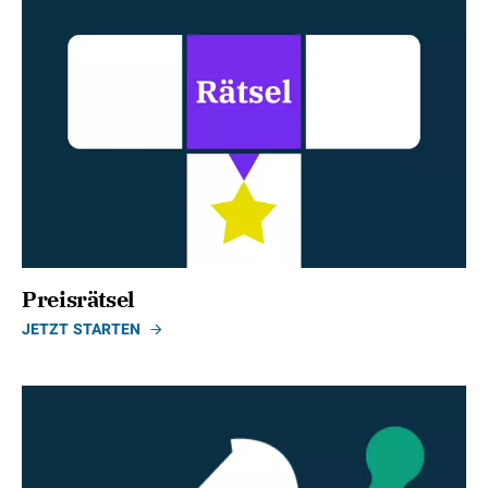
Preisrätsel
JETZT STARTEN