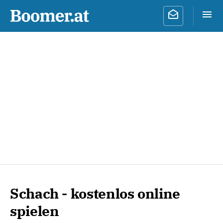
Schach - kostenlos online
spielen