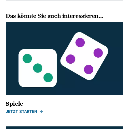
Das könnte Sie auch interessieren...
Spiele
JETZT STARTEN