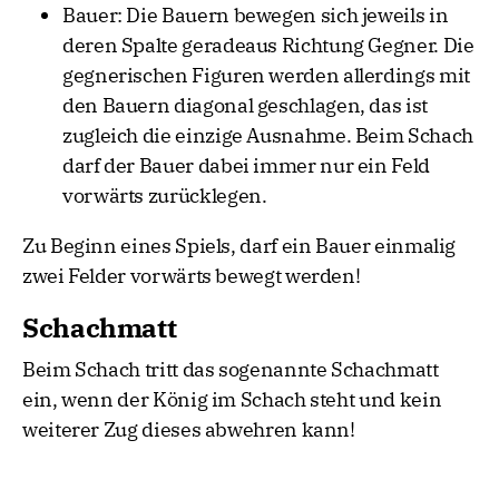
Bauer: Die Bauern bewegen sich jeweils in
deren Spalte geradeaus Richtung Gegner. Die
gegnerischen Figuren werden allerdings mit
den Bauern diagonal geschlagen, das ist
zugleich die einzige Ausnahme. Beim Schach
darf der Bauer dabei immer nur ein Feld
vorwärts zurücklegen.
Zu Beginn eines Spiels, darf ein Bauer einmalig
zwei Felder vorwärts bewegt werden!
Schachmatt
Beim Schach tritt das sogenannte Schachmatt
ein, wenn der König im Schach steht und kein
weiterer Zug dieses abwehren kann!