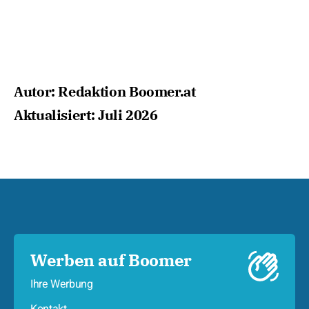
Autor: Redaktion Boomer.at
Aktualisiert: Juli 2026
Werben auf Boomer
Ihre Werbung