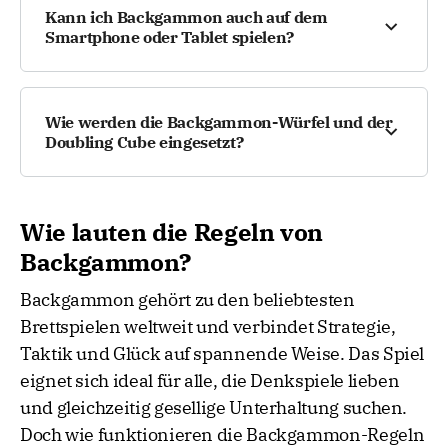
Spielen ohne Aufbau eines echten Spielbretts.
Kann ich Backgammon auch auf dem
Sie können jederzeit eine Partie starten, Ihre
Smartphone oder Tablet spielen?
Strategie verbessern und bequem online
spielen. Besonders beliebt ist Online-
Ja, Backgammon auf boomer.at ist für mobile
Backgammon als entspannender Zeitvertreib
Geräte optimiert. Sie können jederzeit bequem
mit Denksportcharakter.
Wie werden die Backgammon-Würfel und der
auf Ihrem Smartphone, Tablet oder Computer
Doubling Cube eingesetzt?
spielen – zuhause oder unterwegs.
Beim
Backgammon
spielen sowohl die beiden
klassischen Spielwürfel als auch der
Doubling
Wie lauten die Regeln von
Cube
(Verdopplungswürfel) eine wichtige Rolle.
Backgammon?
Während die Würfel bestimmen, wie weit Sie
Ihre Spielsteine ziehen dürfen, erhöht der
Backgammon gehört zu den beliebtesten
Doubling Cube den strategischen Anspruch des
Brettspielen weltweit und verbindet Strategie,
Spiels und entscheidet über den Einsatz bzw.
Taktik und Glück auf spannende Weise. Das Spiel
den Wert einer Partie.
eignet sich ideal für alle, die Denkspiele lieben
und gleichzeitig gesellige Unterhaltung suchen.
Doch wie funktionieren die Backgammon-Regeln