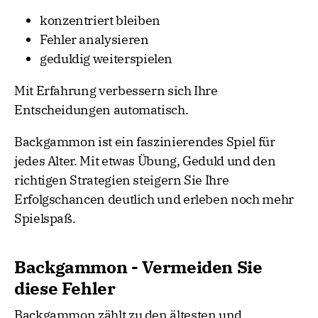
konzentriert bleiben
Fehler analysieren
geduldig weiterspielen
Mit Erfahrung verbessern sich Ihre
Entscheidungen automatisch.
Backgammon ist ein faszinierendes Spiel für
jedes Alter. Mit etwas Übung, Geduld und den
richtigen Strategien steigern Sie Ihre
Erfolgschancen deutlich und erleben noch mehr
Spielspaß.
Backgammon - Vermeiden Sie
diese Fehler
Backgammon zählt zu den ältesten und