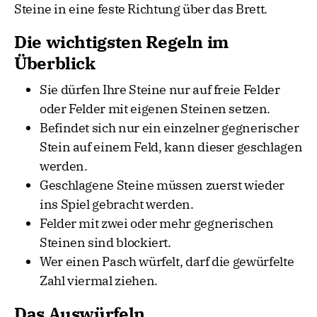
Steine in eine feste Richtung über das Brett.
Die wichtigsten Regeln im
Überblick
Sie dürfen Ihre Steine nur auf freie Felder
oder Felder mit eigenen Steinen setzen.
Befindet sich nur ein einzelner gegnerischer
Stein auf einem Feld, kann dieser geschlagen
werden.
Geschlagene Steine müssen zuerst wieder
ins Spiel gebracht werden.
Felder mit zwei oder mehr gegnerischen
Steinen sind blockiert.
Wer einen Pasch würfelt, darf die gewürfelte
Zahl viermal ziehen.
Das Auswürfeln