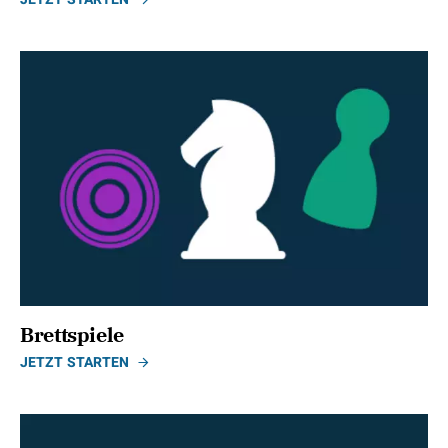
Brettspiele
JETZT STARTEN