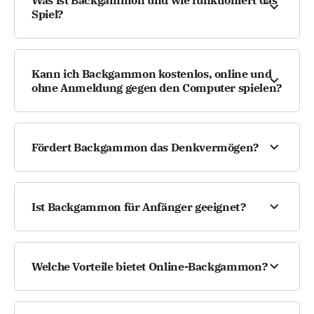
Spiel?
Backgammon ist eines der ältesten Brettspiele
der Welt und kombiniert Strategie, Taktik und
Kann ich Backgammon kostenlos, online und
Würfelglück. Ziel des Spiels ist es, alle eigenen
ohne Anmeldung gegen den Computer spielen?
Spielsteine schneller als der Gegner vom
Spielfeld zu entfernen. Backgammon begeistert
Ja, auf Boomer.at können Sie Backgammon
durch einfache Regeln und gleichzeitig
kostenlos online gegen den Computer spielen.
vielseitige Spielmöglichkeiten.
Fördert Backgammon das Denkvermögen?
Das Spiel funktioniert direkt im Browser – ohne
Download oder Registrierung. So genießen Sie
Ja, Backgammon trainiert Konzentration,
unkomplizierten Spielspaß auf Computer, Tablet
strategisches Denken und
oder Smartphone.
Ist Backgammon für Anfänger geeignet?
Entscheidungsfähigkeit. Spieler müssen ihre
Züge gut planen und flexibel auf neue
Ja, Backgammon eignet sich sowohl für Anfänger
Spielsituationen reagieren. Dadurch eignet sich
als auch für erfahrene Spieler. Die Grundregeln
Backgammon hervorragend als mentales
Welche Vorteile bietet Online-Backgammon?
sind leicht verständlich, während
Training.
fortgeschrittene Strategien langfristig für
Online-Backgammon ermöglicht flexibles
zusätzliche Herausforderungen sorgen.