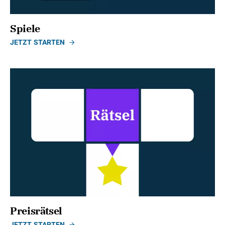
Spiele
JETZT STARTEN
Preisrätsel
JETZT STARTEN