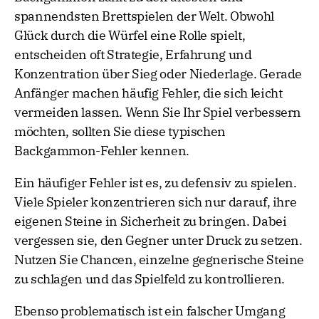
spannendsten Brettspielen der Welt. Obwohl
Glück durch die Würfel eine Rolle spielt,
entscheiden oft Strategie, Erfahrung und
Konzentration über Sieg oder Niederlage. Gerade
Anfänger machen häufig Fehler, die sich leicht
vermeiden lassen. Wenn Sie Ihr Spiel verbessern
möchten, sollten Sie diese typischen
Backgammon-Fehler kennen.
Ein häufiger Fehler ist es, zu defensiv zu spielen.
Viele Spieler konzentrieren sich nur darauf, ihre
eigenen Steine in Sicherheit zu bringen. Dabei
vergessen sie, den Gegner unter Druck zu setzen.
Nutzen Sie Chancen, einzelne gegnerische Steine
zu schlagen und das Spielfeld zu kontrollieren.
Ebenso problematisch ist ein falscher Umgang