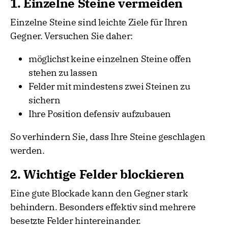
1. Einzelne Steine vermeiden
Einzelne Steine sind leichte Ziele für Ihren
Gegner. Versuchen Sie daher:
möglichst keine einzelnen Steine offen
stehen zu lassen
Felder mit mindestens zwei Steinen zu
sichern
Ihre Position defensiv aufzubauen
So verhindern Sie, dass Ihre Steine geschlagen
werden.
2. Wichtige Felder blockieren
Eine gute Blockade kann den Gegner stark
behindern. Besonders effektiv sind mehrere
besetzte Felder hintereinander.