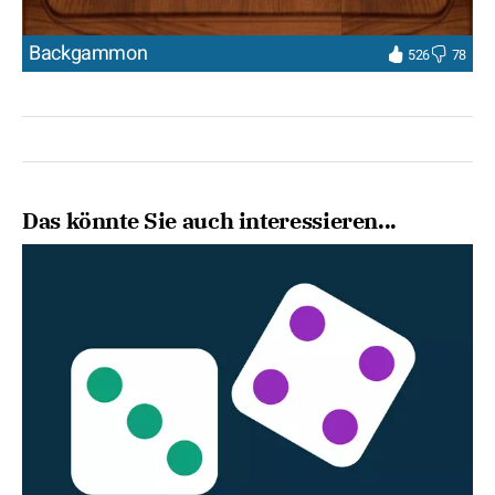
Backgammon
526
78
Das könnte Sie auch interessieren...