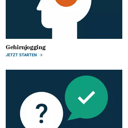
Gehirnjogging
JETZT STARTEN