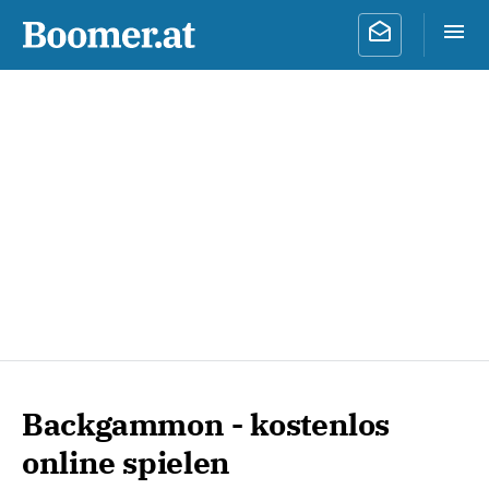
Backgammon - kostenlos
online spielen