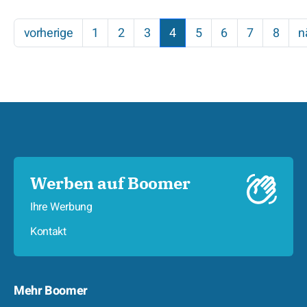
vorherige
1
2
3
4
5
6
7
8
n
Werben auf Boomer
Ihre Werbung
Kontakt
Mehr Boomer