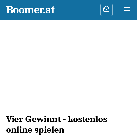
Vier Gewinnt - kostenlos
online spielen