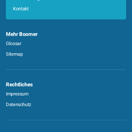
Kontakt
Mehr Boomer
Glossar
Sitemap
Rechtliches
Impressum
Datenschutz