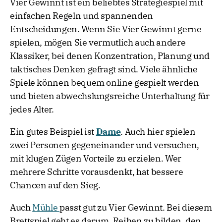
Vier Gewinnt ist ein beliebtes Strategiespiel mit
einfachen Regeln und spannenden
Entscheidungen. Wenn Sie Vier Gewinnt gerne
spielen, mögen Sie vermutlich auch andere
Klassiker, bei denen Konzentration, Planung und
taktisches Denken gefragt sind. Viele ähnliche
Spiele können bequem online gespielt werden
und bieten abwechslungsreiche Unterhaltung für
jedes Alter.
Ein gutes Beispiel ist
Dame
. Auch hier spielen
zwei Personen gegeneinander und versuchen,
mit klugen Zügen Vorteile zu erzielen. Wer
mehrere Schritte vorausdenkt, hat bessere
Chancen auf den Sieg.
Auch
Mühle
passt gut zu Vier Gewinnt. Bei diesem
Brettspiel geht es darum, Reihen zu bilden, den