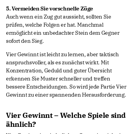
5. Vermeiden Sie vorschnelle Züge
Auch wenn ein Zug gut aussieht, sollten Sie
prüfen, welche Folgen er hat. Manchmal
ermöglicht ein unbedachter Stein dem Gegner
sofort den Sieg.
Vier Gewinnt ist leicht zu lernen, aber taktisch
anspruchsvoller, als es zunächst wirkt. Mit
Konzentration, Geduld und guter Übersicht
erkennen Sie Muster schneller und treffen
bessere Entscheidungen. So wird jede Partie Vier
Gewinnt zu einer spannenden Herausforderung.
Vier Gewinnt – Welche Spiele sind
ähnlich?