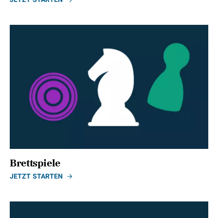
Brettspiele
JETZT STARTEN