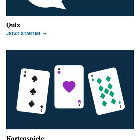
Quiz
JETZT STARTEN
Kartenspiele