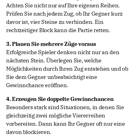
Achten Sie nicht nur auf Ihre eigenen Reihen.
Prüfen Sie nach jedem Zug, ob Ihr Gegner kurz
davor ist, vier Steine zu verbinden. Ein
rechtzeitiger Block kann die Partie retten.
3. Planen Sie mehrere Züge voraus
Erfolgreiche Spieler denken nicht nur an den
nächsten Stein. Überlegen Sie, welche
Möglichkeiten durch Ihren Zug entstehen und ob
Sie dem Gegner unbeabsichtigt eine
Gewinnchance eröffnen.
4. Erzeugen Sie doppelte Gewinnchancen
Besonders stark sind Situationen, in denen Sie
gleichzeitig zwei mögliche Viererreihen
vorbereiten. Dann kann Ihr Gegner oft nur eine
davon blockieren.