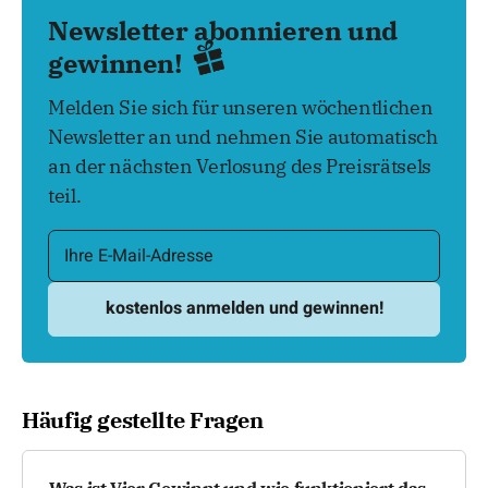
Newsletter abonnieren und
gewinnen!
Melden Sie sich für unseren wöchentlichen
Newsletter an und nehmen Sie automatisch
an der nächsten Verlosung des Preisrätsels
teil.
Häufig gestellte Fragen
Was ist Vier Gewinnt und wie funktioniert das