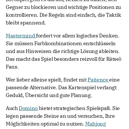
Gegner zu blockieren und wichtige Positionen zu
kontrollieren. Die Regeln sind einfach, die Taktik
bleibt spannend.
Mastermind
fordert vor allem logisches Denken.
Sie müssen Farbkombinationen entschlüsseln
und aus Hinweisen die richtige Lösung ableiten.
Das macht das Spiel besonders reizvoll für Rätsel-
Fans.
Wer lieber alleine spielt, findet mit
Patience
eine
passende Alternative. Das Kartenspiel verlangt
Geduld, Übersicht und gute Planung.
Auch
Domino
bietet strategischen Spielspaß. Sie
legen passende Steine an und versuchen, Ihre
Möglichkeiten optimal zu nutzen.
Mahjong