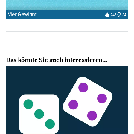
Vier Gewinnt
246
34
Das könnte Sie auch interessieren...