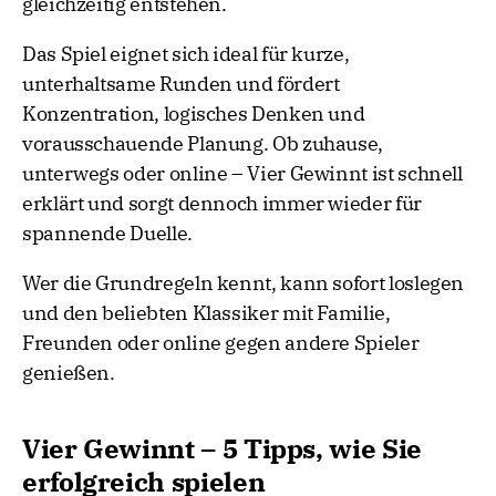
gleichzeitig entstehen.
Das Spiel eignet sich ideal für kurze,
unterhaltsame Runden und fördert
Konzentration, logisches Denken und
vorausschauende Planung. Ob zuhause,
unterwegs oder online – Vier Gewinnt ist schnell
erklärt und sorgt dennoch immer wieder für
spannende Duelle.
Wer die Grundregeln kennt, kann sofort loslegen
und den beliebten Klassiker mit Familie,
Freunden oder online gegen andere Spieler
genießen.
Vier Gewinnt – 5 Tipps, wie Sie
erfolgreich spielen