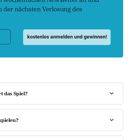
 der nächsten Verlosung des
t das Spiel?
it Zahlen. Ziel ist es, ein 9x9-Raster so
s 9 nur einmal pro Zeile, Spalte und Block
spielen?
h einfache Regeln und spannende Denkaufgaben
 kostenlos online spielen. Sie benötigen keinen