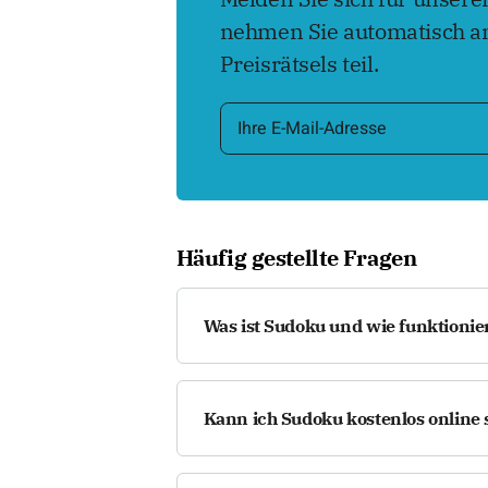
nehmen Sie automatisch an
Preisrätsels teil.
Häufig gestellte Fragen
Was ist Sudoku und wie funktionier
Sudoku ist ein beliebtes Logikspiel m
auszufüllen, dass jede Zahl von 1 bi
Kann ich Sudoku kostenlos online 
vorkommt. Sudoku begeistert durc
für jedes Alter.
Ja, auf boomer.at können Sie Sudoku