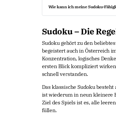
können Sie Sudoku jederzeit auf de
Wie kann ich meine Sudoku-Fähigk
im Zug oder im Urlaub.
Regelmäßiges Spielen hilft dabei, S
sollten mit einfachen Rätseln star
Sudoku – Die Regel
ausprobieren. Mit etwas Übung verb
Sudoku gehört zu den beliebtes
begeistert auch in Österreich 
Konzentration, logisches Denk
ersten Blick kompliziert wirken
schnell verstanden.
Das klassische Sudoku besteht 
ist wiederum in neun kleinere Be
Ziel des Spiels ist es, alle leer
füllen.