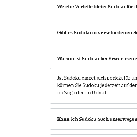
Download und keine Registrierung. D
Welche Vorteile bietet Sudoku für 
Computer, Tablet oder Smartphone.
Sudoku fördert logisches Denken, K
Menschen nutzen Sudoku als Gehirntr
Gibt es Sudoku in verschiedenen 
Aufmerksamkeit im Alltag zu verbe
Ja, Sudoku wird in unterschiedliche
sehr schwer. Anfänger können einfa
Warum ist Sudoku bei Erwachsenen
Spieler anspruchsvolle Herausforde
Sudoku bietet eine ideale Kombina
Ja, Sudoku eignet sich perfekt für 
Herausforderung. Besonders Erwach
können Sie Sudoku jederzeit auf de
als unterhaltsames Gedächtnistraini
im Zug oder im Urlaub.
Kann ich Sudoku auch unterwegs s
Ja, Sudoku eignet sich perfekt für 