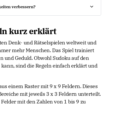
m Smartphone oder Tablet spielen – ob zuhause,
eiten verbessern?
udoku schneller und effizienter zu lösen. Anfänger
ten und nach und nach schwierigere Sudoku-Level
n kurz erklärt
essern sich Strategie und Konzentration deutlich.
ten Denk- und Rätselspielen weltweit und
immer mehr Menschen. Das Spiel trainiert
en und Geduld. Obwohl Sudoku auf den
 kann, sind die Regeln einfach erklärt und
aus einem Raster mit 9 x 9 Feldern. Dieses
reiche mit jeweils 3 x 3 Feldern unterteilt.
en Felder mit den Zahlen von 1 bis 9 zu