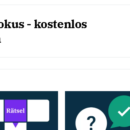
okus - kostenlos
n