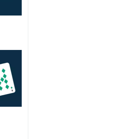
Ich suche
von
bis