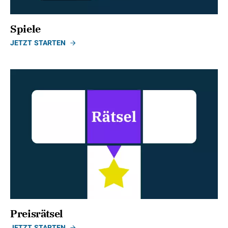
Spiele
JETZT STARTEN
Preisrätsel
JETZT STARTEN