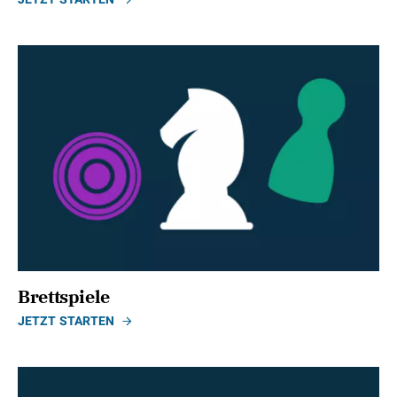
Brettspiele
JETZT STARTEN