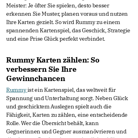
Meister: Je öfter Sie spielen, desto besser
erkennen Sie Muster, planen voraus und nutzen
Ihre Karten gezielt. So wird Rummy zu einem
spannenden Kartenspiel, das Geschick, Strategie
und eine Prise Glück perfekt verbindet.
Rummy Karten zählen: So
verbessern Sie Ihre
Gewinnchancen
Rummy
ist ein Kartenspiel, das weltweit für
Spannung und Unterhaltung sorgt. Neben Glück
und geschicktem Auslegen spielt auch die
Fähigkeit, Karten zu zählen, eine entscheidende
Rolle. Wer die Übersicht behält, kann
Gegnerinnen und Gegner ausmanövrieren und