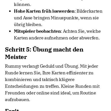
können.
Hohe Karten früh loswerden
: Bilderkarten
und Asse bringen Minuspunkte, wenn sie
übrig bleiben.
Mitspieler beobachten
: Achten Sie, welche
Karten andere aufnehmen oder abwerfen.
Schritt 5: Übung macht den
Meister
Rummy verlangt Geduld und Übung. Mit jeder
Runde lernen Sie, Ihre Karten effizienter zu
kombinieren und taktisch klügere
Entscheidungen zu treffen. Kleine Runden mit
Freunden oder online sind ideal, um Routine
aufzubauen.
Fazit