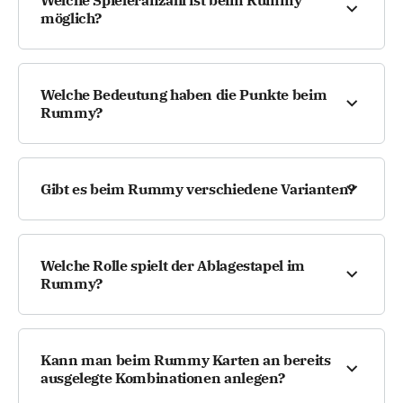
möglich?
Beim Rummy können in der Regel zwei bis sechs
Personen teilnehmen. Am beliebtesten ist
Welche Bedeutung haben die Punkte beim
Rummy jedoch mit drei oder vier Spielern, da
Rummy?
das Spiel dann besonders ausgewogen ist.
Im Rummy dienen die Punkte dazu, am Ende
einer Runde den Sieger zu bestimmen. Die
Gibt es beim Rummy verschiedene Varianten?
Kartenwerte werden gezählt: Zahlenkarten
entsprechend ihrem Wert, Bildkarten mit je 10
Ja, beim Rummy existieren zahlreiche
Punkten und das Ass mit 1 Punkt.
Varianten, zum Beispiel „Deutsches Rummy“,
Welche Rolle spielt der Ablagestapel im
„Gin Rummy“ oder „Rummy 500“. Jede Variante
Rummy?
hat leicht unterschiedliche Regeln und
Wertungssysteme.
Im Rummy hat der Ablagestapel eine wichtige
Funktion: Spieler können entweder die oberste
Kann man beim Rummy Karten an bereits
Karte vom Ablagestapel oder eine Karte vom
ausgelegte Kombinationen anlegen?
verdeckten Stapel ziehen, um ihr Blatt zu