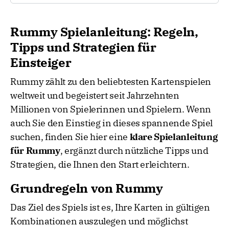
verbessern.
Ja, beim Rummy dürfen Spieler zusätzliche
Karten an bestehende Sätze oder Folgen
Rummy Spielanleitung: Regeln,
anlegen, sobald sie ihre eigene Erstablage erfüllt
Tipps und Strategien für
haben. Dadurch wird das Spiel dynamischer und
strategischer.
Einsteiger
Rummy zählt zu den beliebtesten Kartenspielen
weltweit und begeistert seit Jahrzehnten
Millionen von Spielerinnen und Spielern. Wenn
auch Sie den Einstieg in dieses spannende Spiel
suchen, finden Sie hier eine
klare Spielanleitung
für Rummy
, ergänzt durch nützliche Tipps und
Strategien, die Ihnen den Start erleichtern.
Grundregeln von Rummy
Das Ziel des Spiels ist es, Ihre Karten in gültigen
Kombinationen auszulegen und möglichst