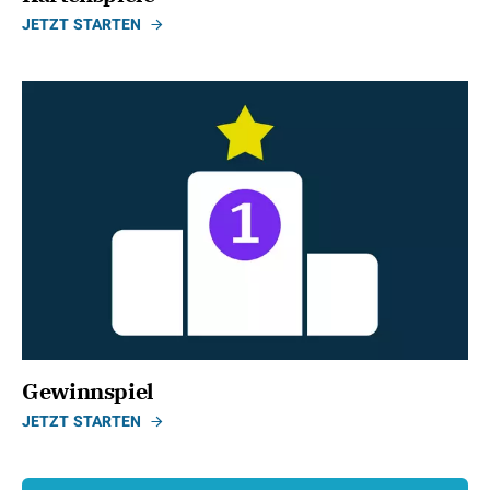
JETZT STARTEN
Gewinnspiel
JETZT STARTEN