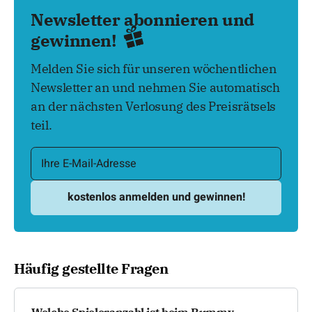
Newsletter abonnieren und
gewinnen!
Melden Sie sich für unseren wöchentlichen
Newsletter an und nehmen Sie automatisch
an der nächsten Verlosung des Preisrätsels
teil.
Häufig gestellte Fragen
Welche Spieleranzahl ist beim Rummy