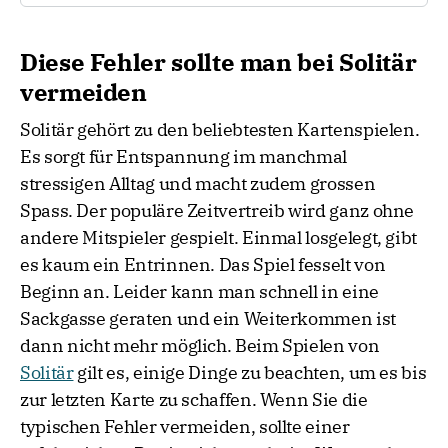
oder einem gültigen Stapel beginnend mit
Ja, tendenziell ist Doppelter Klondike
strategisch
einem König gefüllt werden.
anspruchsvoller
und dauert länger als Klondike
Diese Fehler sollte man bei Solitär
Ablagestapel (Fundamente):
Karten
Solitär. Es gibt zwar mehr Karten und dadurch
derselben Farbe werden in
aufsteigender
vermeiden
mehr Züge, aber auch mehr Komplexität. Gute
Reihenfolge
(Ass bis König) abgelegt.
Planung und Übersicht sind entscheidend für
Solitär gehört zu den beliebtesten Kartenspielen.
den Erfolg.
Es sorgt für Entspannung im manchmal
stressigen Alltag und macht zudem grossen
Spass. Der populäre Zeitvertreib wird ganz ohne
andere Mitspieler gespielt. Einmal losgelegt, gibt
es kaum ein Entrinnen. Das Spiel fesselt von
Beginn an. Leider kann man schnell in eine
Sackgasse geraten und ein Weiterkommen ist
dann nicht mehr möglich. Beim Spielen von
Solitär
gilt es, einige Dinge zu beachten, um es bis
zur letzten Karte zu schaffen. Wenn Sie die
typischen Fehler vermeiden, sollte einer