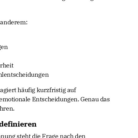
r anderem:
gen
rheit
ehlentscheidungen
giert häufig kurzfristig auf
 emotionale Entscheidungen. Genau das
ühren.
definieren
nung steht die Frage nach den