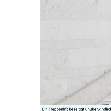
Ein Treppenlift beseitigt unüberwindli