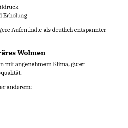
itdruck
d Erholung
re Aufenthalte als deutlich entspannter
oräres Wohnen
en mit angenehmem Klima, guter
qualität.
ter anderem: