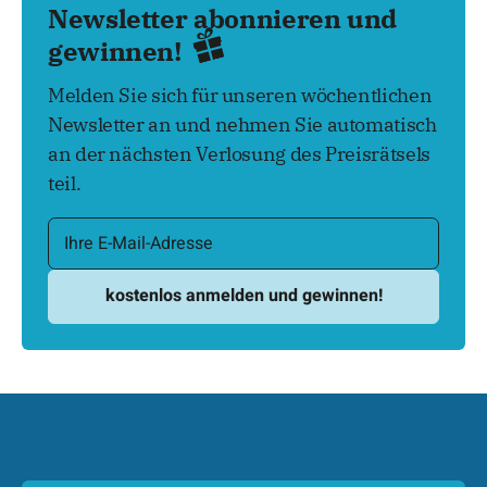
Newsletter abonnieren und
gewinnen!
Melden Sie sich für unseren wöchentlichen
Newsletter an und nehmen Sie automatisch
an der nächsten Verlosung des Preisrätsels
teil.