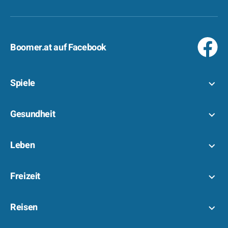
Boomer.at auf Facebook
Spiele
Gesundheit
Leben
Freizeit
Reisen