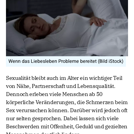
Wenn das Liebesleben Probleme bereitet (Bild iStock)
Sexualität bleibt auch im Alter ein wichtiger Teil
von Nähe, Partnerschaft und Lebensqualität.
Dennoch erleben viele Menschen ab 50
körperliche Veränderungen, die Schmerzen beim
Sex verursachen können. Darüber wird jedoch oft
nur selten gesprochen. Dabei lassen sich viele
Beschwerden mit Offenheit, Geduld und gezielten