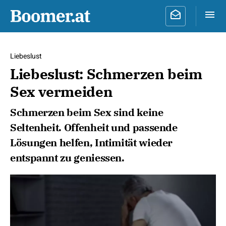
Liebeslust
Liebeslust: Schmerzen beim
Sex vermeiden
Schmerzen beim Sex sind keine
Seltenheit. Offenheit und passende
Lösungen helfen, Intimität wieder
entspannt zu geniessen.