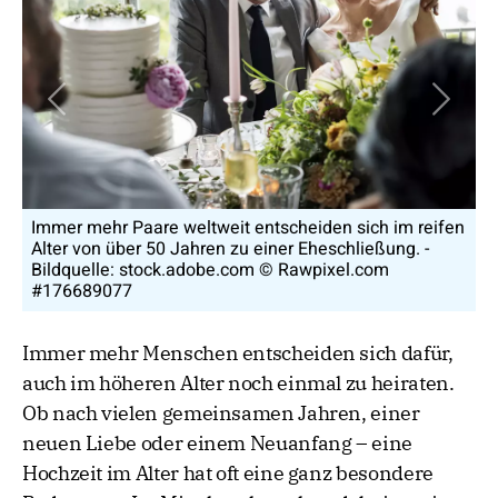
Vorheriges Bild
Nächs
Immer mehr Paare weltweit entscheiden sich im reifen
Das 
Alter von über 50 Jahren zu einer Eheschließung. -
Gefü
Bildquelle: stock.adobe.com © Rawpixel.com
Einz
#176689077
#15
Immer mehr Menschen entscheiden sich dafür,
auch im höheren Alter noch einmal zu heiraten.
Ob nach vielen gemeinsamen Jahren, einer
neuen Liebe oder einem Neuanfang – eine
Hochzeit im Alter hat oft eine ganz besondere