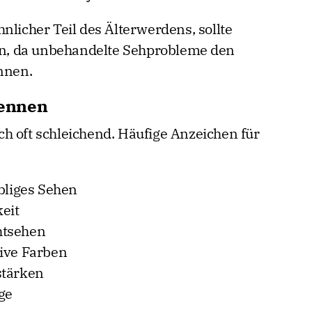
nlicher Teil des Älterwerdens, sollte
, da unbehandelte Sehprobleme den
nnen.
ennen
h oft schleichend. Häufige Anzeichen für
liges Sehen
eit
htsehen
sive Farben
stärken
ge