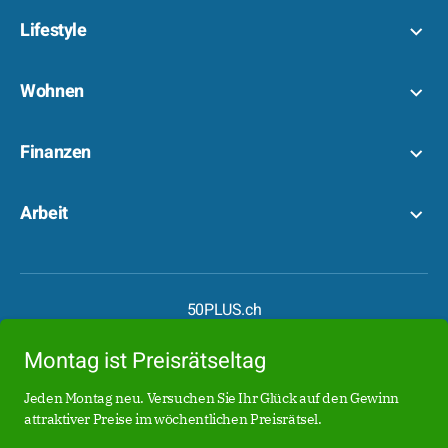
Lifestyle
Wohnen
Finanzen
Arbeit
50PLUS.ch
50PLUS.de
Montag ist Preisrätseltag
Boomer.at
Date50.ch
Jeden Montag neu. Versuchen Sie Ihr Glück auf den Gewinn
attraktiver Preise im wöchentlichen Preisrätsel.
Date50.de