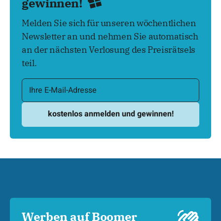
gewinnen!
Melden Sie sich für unseren wöchentlichen
Newsletter an und nehmen Sie automatisch
an der nächsten Verlosung des Preisrätsels
teil.
Werben auf Boomer