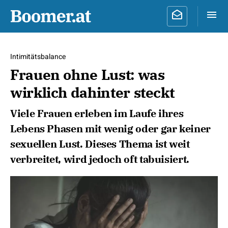
Intimitätsbalance
Frauen ohne Lust: was
wirklich dahinter steckt
Viele Frauen erleben im Laufe ihres
Lebens Phasen mit wenig oder gar keiner
sexuellen Lust. Dieses Thema ist weit
verbreitet, wird jedoch oft tabuisiert.