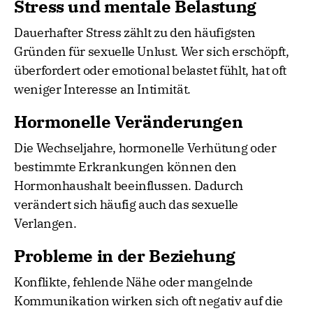
Stress und mentale Belastung
Dauerhafter Stress zählt zu den häufigsten
Gründen für sexuelle Unlust. Wer sich erschöpft,
überfordert oder emotional belastet fühlt, hat oft
weniger Interesse an Intimität.
Hormonelle Veränderungen
Die Wechseljahre, hormonelle Verhütung oder
bestimmte Erkrankungen können den
Hormonhaushalt beeinflussen. Dadurch
verändert sich häufig auch das sexuelle
Verlangen.
Probleme in der Beziehung
Konflikte, fehlende Nähe oder mangelnde
Kommunikation wirken sich oft negativ auf die