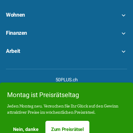
Wohnen
Finanzen
Arbeit
50PLUS.ch
50PLUS.de
Montag ist Preisrätseltag
Boomer.at
Date50.ch
Jeden Montag neu. Versuchen Sie Ihr Glück auf den Gewinn
attraktiver Preise im wöchentlichen Preisrätsel.
Date50.de
Date50.at
Nein, danke
Zum Preisrätsel