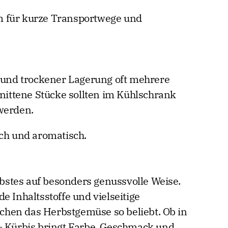
m für kurze Transportwege und
r und trockener Lagerung oft mehrere
ittene Stücke sollten im Kühlschrank
werden.
sch und aromatisch.
erbstes auf besonders genussvolle Weise.
e Inhaltsstoffe und vielseitige
hen das Herbstgemüse so beliebt. Ob in
– Kürbis bringt Farbe, Geschmack und