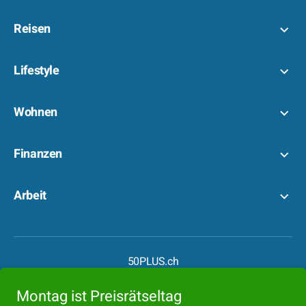
Reisen
Lifestyle
Wohnen
Finanzen
Arbeit
50PLUS.ch
50PLUS.de
Montag ist Preisrätseltag
Boomer.at