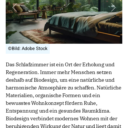
Vorheriges Bild
Nächs
©Bild: Adobe Stock
Das Schlafzimmer ist ein Ort der Erholung und
Regeneration. Immer mehr Menschen setzen
deshalb auf Biodesign, um eine natürliche und
harmonische Atmosphäre zu schaffen. Natürliche
Materialien, organische Formen und ein
bewusstes Wohnkonzept fördern Ruhe,
Entspannung und ein gesundes Raumklima.
Biodesign verbindet modernes Wohnen mit der
beruhigenden Wirkung der Natur und liegt damit